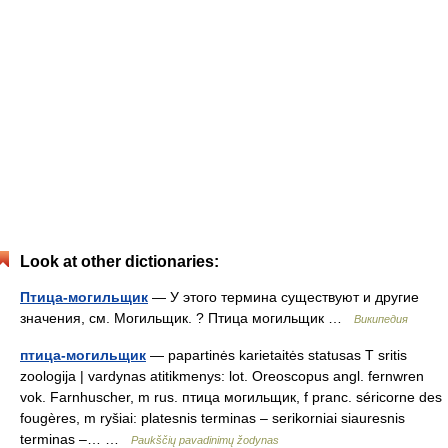
Look at other dictionaries:
Птица-могильщик
— У этого термина существуют и другие
значения, см. Могильщик. ? Птица могильщик …
Википедия
птица-могильщик
— papartinės karietaitės statusas T sritis
zoologija | vardynas atitikmenys: lot. Oreoscopus angl. fernwren
vok. Farnhuscher, m rus. птица могильщик, f pranc. séricorne des
fougères, m ryšiai: platesnis terminas – serikorniai siauresnis
terminas –… …
Paukščių pavadinimų žodynas