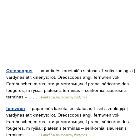
Oreoscopus
— papartinės karietaitės statusas T sritis zoologija |
vardynas atitikmenys: lot. Oreoscopus angl. fernwren vok.
Farnhuscher, m rus. птица могильщик, f pranc. séricorne des
fougères, m ryšiai: platesnis terminas – serikorniai siauresnis
terminas –… …
Paukščių pavadinimų žodynas
fernwren
— papartinės karietaitės statusas T sritis zoologija |
vardynas atitikmenys: lot. Oreoscopus angl. fernwren vok.
Farnhuscher, m rus. птица могильщик, f pranc. séricorne des
fougères, m ryšiai: platesnis terminas – serikorniai siauresnis
terminas –… …
Paukščių pavadinimų žodynas