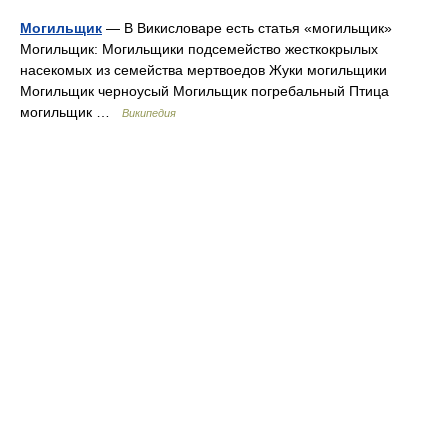
Могильщик
— В Викисловаре есть статья «могильщик»
Могильщик: Могильщики подсемейство жесткокрылых
насекомых из семейства мертвоедов Жуки могильщики
Могильщик черноусый Могильщик погребальный Птица
могильщик …
Википедия