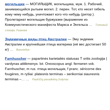
могильщик
— МОГИЛЬЩИК, могильщика, муж. 1. Рабочий,
занимающийся рытьем могил. 2. перен. Тот, кто несет гибель
кому чему нибудь, уничтожает кого что нибудь (ритор.).
Пролетариат могильщик буржуазии (выражение из
Коммунистического манифеста Маркса и Энгельса …
Толковый
словарь Ушакова
Эндемичные виды птиц Австралии
— Эму эндемик
Австралии и крупнейшая птица материка (её вес достигает 50
кг) …
Википедия
Farnhuscher
— papartinės karietaitės statusas T sritis zoologija |
vardynas atitikmenys: lot. Oreoscopus angl. fernwren vok.
Farnhuscher, m rus. птица могильщик, f pranc. séricorne des
fougères, m ryšiai: platesnis terminas – serikorniai siauresnis
terminas –… …
Paukščių pavadinimų žodynas