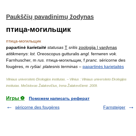
Paukščių pavadinimų žodynas
птица-могильщик
птица-могильщик
papartinė
karietaitė
statusas
T
sritis
zoologija | vardynas
atitikmenys
:
lot.
Oreoscopus gutturalis
angl.
fernwren
vok.
Farnhuscher, m
rus.
птица-могильщик, f
pranc.
séricorne des
fougères, m
ryšiai
:
platesnis terminas
–
papartinės karietaitės
Vilniaus universiteto Ekologijos institutas. – Vilnius : Vilniaus universiteto Ekologijos
institutas
.
Mečislovas Žalakevičius, Irena Žalakevičienė
.
2009
.
Игры ⚽
Поможем написать реферат
séricorne des fougères
Farnsteiger