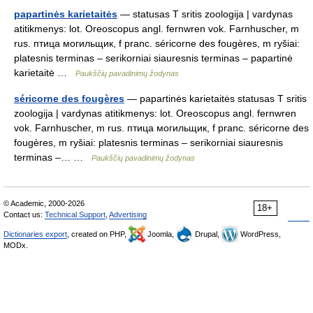
papartinės karietaitės
— statusas T sritis zoologija | vardynas
atitikmenys: lot. Oreoscopus angl. fernwren vok. Farnhuscher, m
rus. птица могильщик, f pranc. séricorne des fougères, m ryšiai:
platesnis terminas – serikorniai siauresnis terminas – papartinė
karietaitė …
Paukščių pavadinimų žodynas
séricorne des fougères
— papartinės karietaitės statusas T sritis
zoologija | vardynas atitikmenys: lot. Oreoscopus angl. fernwren
vok. Farnhuscher, m rus. птица могильщик, f pranc. séricorne des
fougères, m ryšiai: platesnis terminas – serikorniai siauresnis
terminas –… …
Paukščių pavadinimų žodynas
© Academic, 2000-2026
18+
Contact us:
Technical Support
,
Advertising
Dictionaries export
, created on PHP,
Joomla,
Drupal,
WordPress,
MODx.