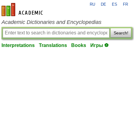
RU
DE
ES
FR
en-academic.com
Academic Dictionaries and Encyclopedias
Search!
Interpretations
Translations
Books
Игры ⚽